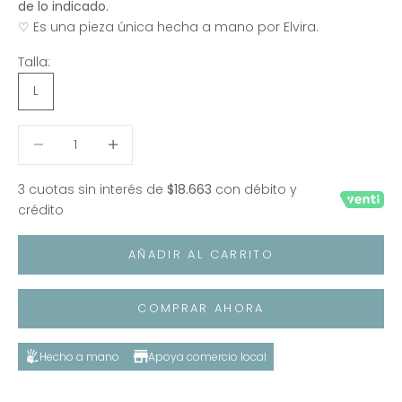
de lo indicado.
♡ Es una pieza única hecha a mano por Elvira.
Talla:
L
Reducir cantidad
Reducir cantidad
3 cuotas sin interés de
$18.663
con débito y
crédito
AÑADIR AL CARRITO
COMPRAR AHORA
Hecho a mano
Apoya comercio local