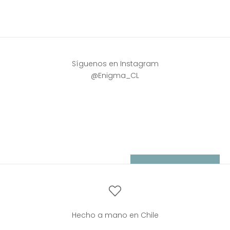
valorando el trabajo hecho a mano y el diseño nacional.
Síguenos en Instagram
@Enigma_CL
Newsletter
Suscríbete y únete a la comunidad.
Correo electrónico
SUSCRIBIRSE
Hecho a mano en Chile