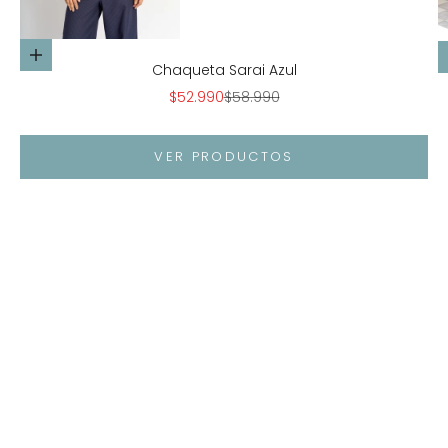
Elige opciones
Chaqueta Sarai Azul
Precio de oferta
Precio normal
$52.990
$58.990
VER PRODUCTOS