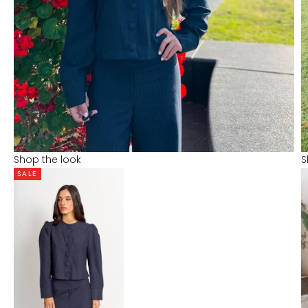
Shop the look
S
SALE
Ir al artículo 1