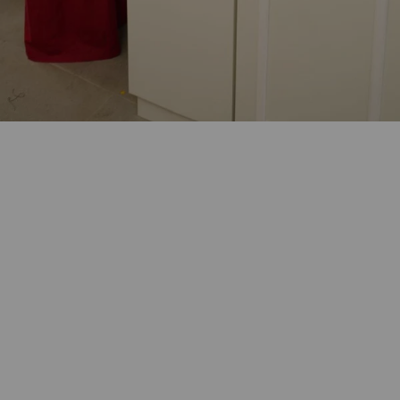
Sector Alto Diseño, Piso 3, Local 17
Horario: Lunes-Domingo 10:00-21:00
NO NECESITAS AGENDAR