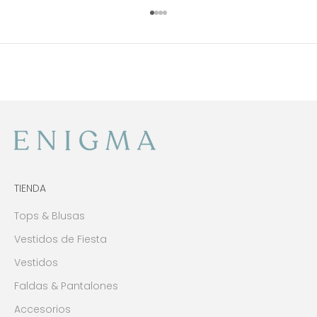
Ir al artículo 1
Ir al artículo 2
Ir al artículo 3
Ir al artículo 4
TIENDA
Tops & Blusas
Vestidos de Fiesta
Vestidos
Faldas & Pantalones
Accesorios