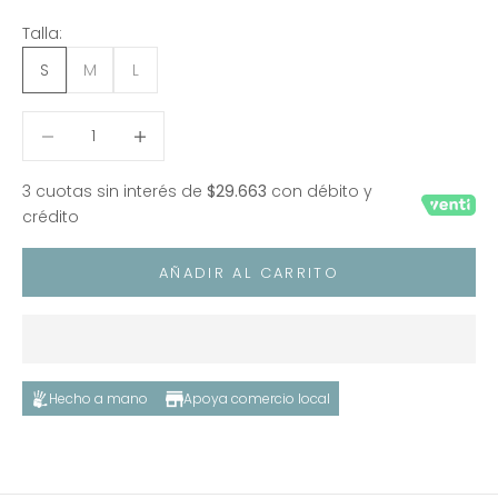
Talla:
S
M
L
Reducir cantidad
Reducir cantidad
3 cuotas sin interés de
$29.663
con débito y
crédito
AÑADIR AL CARRITO
Hecho a mano
Apoya comercio local