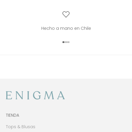
Hecho a mano en Chile
Ir al artículo 1
Ir al artículo 2
Ir al artículo 3
Ir al artículo 4
TIENDA
Tops & Blusas