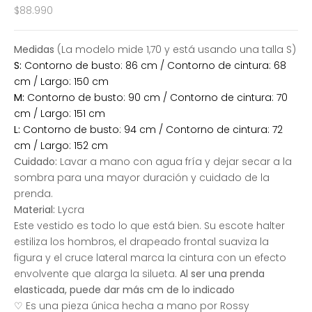
Precio de oferta
$88.990
Medidas
(La modelo mide 1,70 y está usando una talla S)
S:
Contorno de busto: 86 cm / Contorno de cintura: 68
cm / Largo: 150 cm
M:
Contorno de busto: 90 cm / Contorno de cintura: 70
cm / Largo: 151 cm
L:
Contorno de busto: 94 cm / Contorno de cintura: 72
cm / Largo: 152 cm
Cuidado:
Lavar a mano con agua fría y dejar secar a la
sombra para una mayor duración y cuidado de la
prenda.
Material:
Lycra
Este vestido es todo lo que está bien.
Su escote halter
estiliza los hombros, el drapeado frontal suaviza la
figura y el cruce lateral marca la cintura con un efecto
envolvente que alarga la silueta.
Al ser una prenda
elasticada, puede dar más cm de lo indicado
♡ Es una pieza única hecha a mano por Rossy