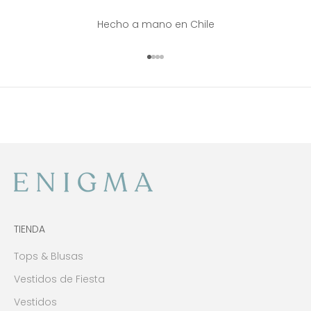
Hecho a mano en Chile
Ir al artículo 1
Ir al artículo 2
Ir al artículo 3
Ir al artículo 4
TIENDA
Tops & Blusas
Vestidos de Fiesta
Vestidos