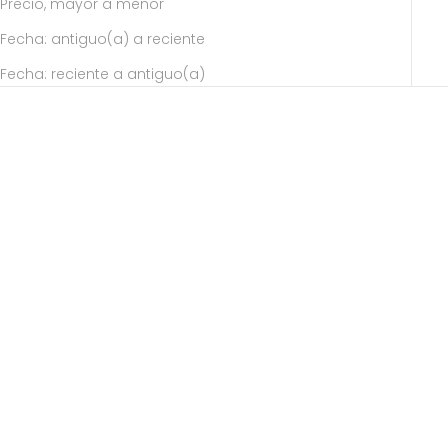
Precio, mayor a menor
Fecha: antiguo(a) a reciente
Fecha: reciente a antiguo(a)
SALE
Elige opciones
Elige opciones
Top Keiko Terracota
Vestido Ophira Morado