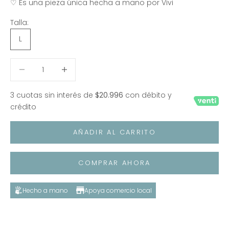
♡ Es una pieza única hecha a mano por Vivi
Talla:
L
Reducir cantidad
Reducir cantidad
3 cuotas sin interés de
$20.996
con débito y
crédito
AÑADIR AL CARRITO
COMPRAR AHORA
Hecho a mano
Apoya comercio local