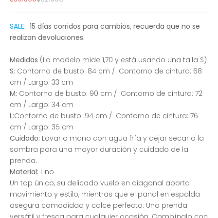
SALE:
15 días corridos para cambios, recuerda que no se
realizan devoluciones.
Medidas
(La modelo mide 1,70 y está usando una talla S)
S:
Contorno de busto: 84 cm / Contorno de cintura: 68
cm / Largo: 33 cm
M:
Contorno de busto: 90 cm / Contorno de cintura: 72
cm / Largo: 34 cm
L:
Contorno de busto: 94 cm / Contorno de cintura: 76
cm / Largo: 35 cm
Cuidado:
Lavar a mano con agua fría y dejar secar a la
sombra para una mayor duración y cuidado de la
prenda.
Material:
Lino
Un top único, su delicado vuelo en diagonal aporta
movimiento y estilo, mientras que el panal en espalda
asegura comodidad y calce perfecto. Una prenda
versátil y fresca para cualquier ocasión. Combínalo con