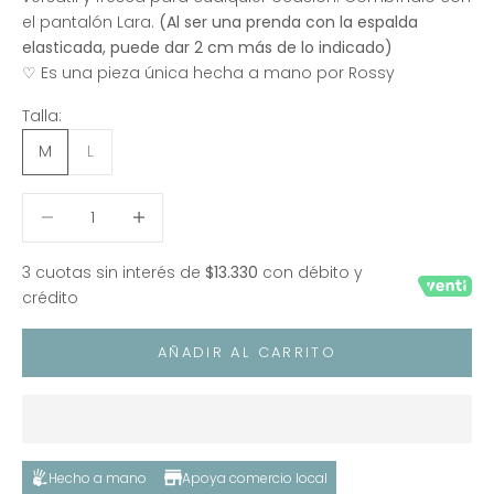
el pantalón Lara.
(Al ser una prenda con la espalda
elasticada, puede dar 2 cm más de lo indicado)
♡ Es una pieza única hecha a mano por Rossy
Talla:
M
L
Reducir cantidad
Reducir cantidad
3 cuotas sin interés de
$13.330
con débito y
crédito
AÑADIR AL CARRITO
Hecho a mano
Apoya comercio local