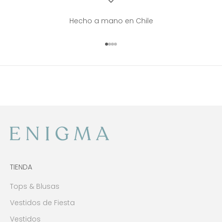
Hecho a mano en Chile
Ir al artículo 1
Ir al artículo 2
Ir al artículo 3
Ir al artículo 4
TIENDA
Tops & Blusas
Vestidos de Fiesta
Vestidos