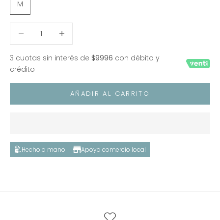
M
Reducir cantidad
Reducir cantidad
3 cuotas sin interés de
$9996
con débito y
crédito
AÑADIR AL CARRITO
Hecho a mano
Apoya comercio local