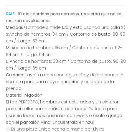
SALE:
10 días corridos para cambios, recuerda que no se
realizan devoluciones.
Medidas
(La modelo mide 1,70 y está usando una talla S)
S:
Ancho de hombros: 34 cm /
Contorno de busto: 88-90
cm / Largo: 63 cm
M:
Ancho de hombros: 36 cm / Contorno de busto: 92-
94 cm / Largo: 64 cm
L:
Ancho de hombros: 38 cm / Contorno de busto: 96-98
cm / Largo: 65 cm
Cuidado:
Lavar a mano con agua fría y dejar secar a la
sombra para una mayor duración y cuidado de la
prenda.
Material:
Algodón
El top PERFECTO, hombros estructurados y un cinturon
para entallar como más te acomode. Perfecto para
usar en looks más casuales con jeans o úsalo a juego
con el pantalón Alina.
Encuéntralo en Azul.
♡ Es una pieza única hecha a mano por Elvira