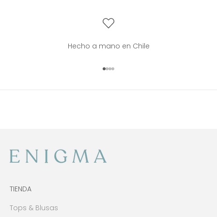
Hecho a mano en Chile
Ir al artículo 1
Ir al artículo 2
Ir al artículo 3
Ir al artículo 4
TIENDA
Tops & Blusas