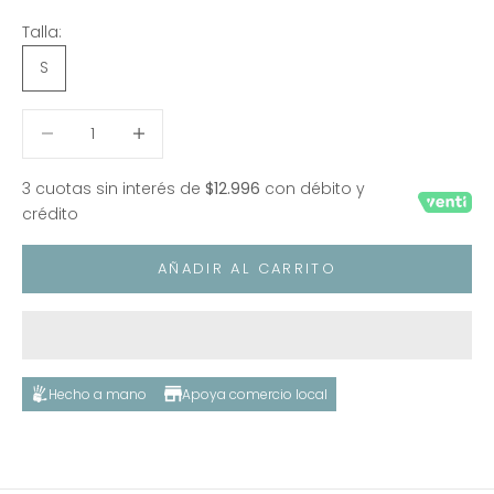
Talla:
S
Reducir cantidad
Reducir cantidad
3 cuotas sin interés de
$12.996
con débito y
crédito
AÑADIR AL CARRITO
Hecho a mano
Apoya comercio local