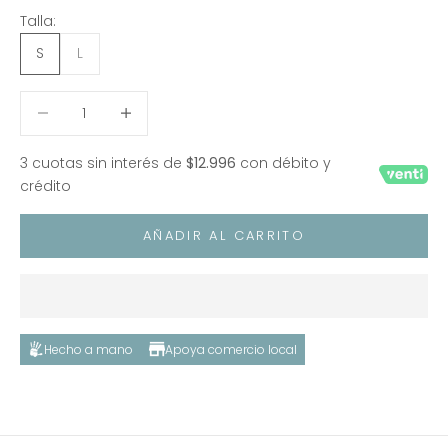
Talla:
S
L
Reducir cantidad
Reducir cantidad
3 cuotas sin interés de
$12.996
con débito y
crédito
AÑADIR AL CARRITO
Hecho a mano
Apoya comercio local