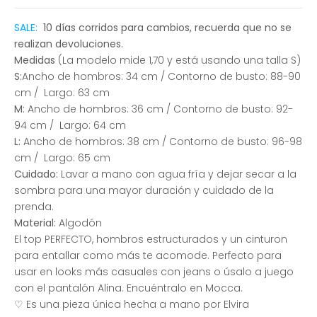
SALE:
10 días corridos para cambios, recuerda que no se
realizan devoluciones.
Medidas
(La modelo mide 1,70 y está usando una talla S)
S:
Ancho de hombros: 34 cm /
Contorno de busto: 88-90
cm / Largo: 63 cm
M:
Ancho de hombros: 36 cm / Contorno de busto: 92-
94 cm / Largo: 64 cm
L:
Ancho de hombros: 38 cm / Contorno de busto: 96-98
cm / Largo: 65 cm
Cuidado:
Lavar a mano con agua fría y dejar secar a la
sombra para una mayor duración y cuidado de la
prenda.
Material:
Algodón
El top PERFECTO, hombros estructurados y un cinturon
para entallar como más te acomode. Perfecto para
usar en looks más casuales con jeans o úsalo a juego
con el pantalón Alina.
Encuéntralo en Mocca.
♡ Es una pieza única hecha a mano por Elvira