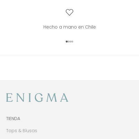
Hecho a mano en Chile
Ir al artículo 1
Ir al artículo 2
Ir al artículo 3
Ir al artículo 4
TIENDA
Tops & Blusas