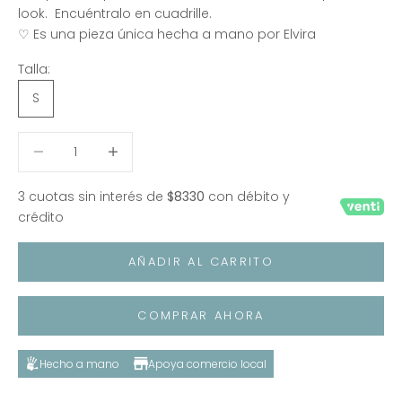
look.
Encuéntralo en cuadrille.
♡ Es una pieza única hecha a mano por Elvira
Talla:
S
Reducir cantidad
Reducir cantidad
3 cuotas sin interés de
$8330
con débito y
crédito
AÑADIR AL CARRITO
COMPRAR AHORA
Hecho a mano
Apoya comercio local