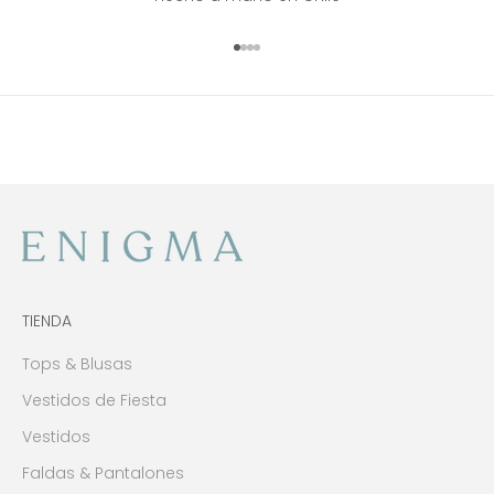
Ir al artículo 1
Ir al artículo 2
Ir al artículo 3
Ir al artículo 4
TIENDA
Tops & Blusas
Vestidos de Fiesta
Vestidos
Faldas & Pantalones