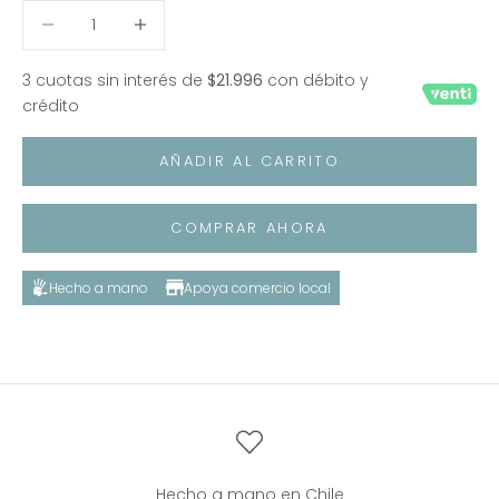
Reducir cantidad
Reducir cantidad
3 cuotas sin interés de
$21.996
con débito y
crédito
AÑADIR AL CARRITO
COMPRAR AHORA
Hecho a mano
Apoya comercio local
Hecho a mano en Chile