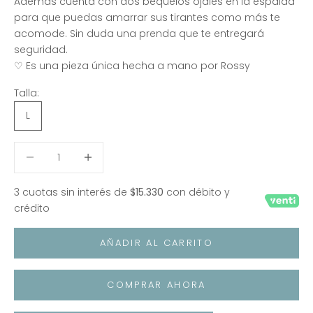
Además cuenta con dos béquelos ojales en la espalda
para que puedas amarrar sus tirantes como más te
acomode. Sin duda una prenda que te entregará
seguridad.
♡ Es una pieza única hecha a mano por Rossy
Talla:
L
Reducir cantidad
Reducir cantidad
3 cuotas sin interés de
$15.330
con débito y
crédito
AÑADIR AL CARRITO
COMPRAR AHORA