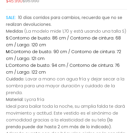
Precio de oferta
Precio normal
$45.990
$95.990
SALE:
10 días corridos para cambios, recuerda que no se
realizan devoluciones.
Medidas
(La modelo mide 1,70 y está usando una talla S)
S:
Contorno de busto: 86 cm / Contorno de cintura: 68
cm / Largo: 120 cm
M:
Contorno de busto: 90 cm / Contorno de cintura: 72
cm / Largo: 121 cm
L:
Contorno de busto: 94 cm / Contorno de cintura: 76
cm / Largo: 122 cm
Cuidado:
Lavar a mano con agua fría y dejar secar a la
sombra para una mayor duración y cuidado de la
prenda.
Material:
Lycra fría
I
deal para bailar toda la noche, su amplia falda te dará
movimiento y actitud. Este vestido es el sinónimo de
comodidad gracias a la elasticidad de su tela
(la
prenda puede dar hasta 2 cm más de lo indicado)
.