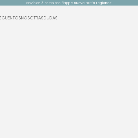
¡envío en 3 horas con flapp y
nueva tarifa regiones!
SCUENTOS
NOSOTRAS
DUDAS