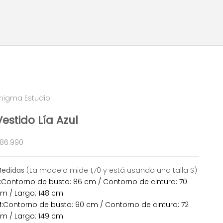
nigma Estudio
Vestido Lía Azul
recio de oferta
86.990
Medidas
(La modelo mide 1,70 y está usando una talla S)
:
Contorno de busto: 86 cm / Contorno de cintura: 70
m / Largo: 148 cm
:
Contorno de busto: 90 cm / Contorno de cintura: 72
m / Largo: 149 cm