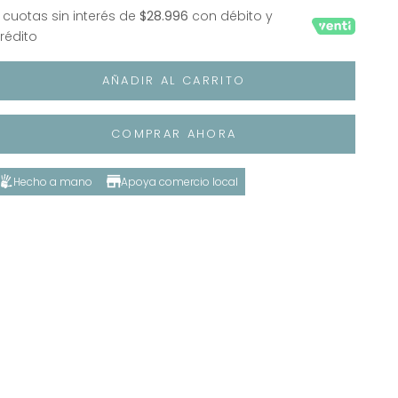
 cuotas sin interés de
$28.996
con débito y
rédito
AÑADIR AL CARRITO
COMPRAR AHORA
Hecho a mano
Apoya comercio local