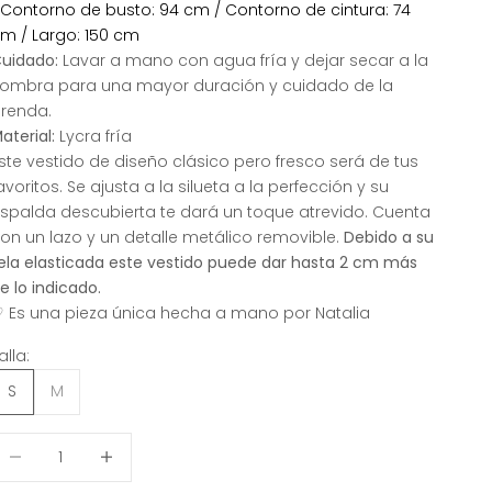
:
Contorno de busto: 94 cm / Contorno de cintura: 74
m / Largo: 150 cm
uidado:
Lavar a mano con agua fría y dejar secar a la
ombra para una mayor duración y cuidado de la
renda.
aterial:
Lycra fría
ste vestido de diseño clásico pero fresco será de tus
avoritos. Se ajusta a la silueta a la perfección y su
spalda descubierta te dará un toque atrevido. Cuenta
on un lazo y un detalle metálico removible.
Debido a su
ela elasticada este vestido puede dar hasta 2 cm más
e lo indicado.
 Es una pieza única hecha a mano por Natalia
alla:
S
M
educir cantidad
Reducir cantidad