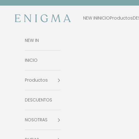
Ir al contenido
Enigma Estudio
NEW IN
INICIO
Productos
DE
NEW IN
INICIO
Productos
DESCUENTOS
NOSOTRAS