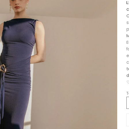
L
c
C
s
p
M
E
f
e
c
t
d
♡
T
R