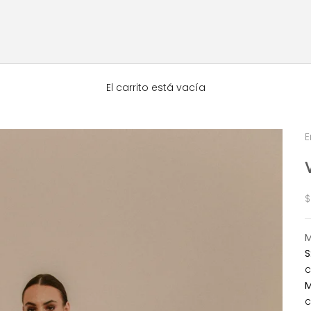
El carrito está vacía
E
P
$
S
c
M
c