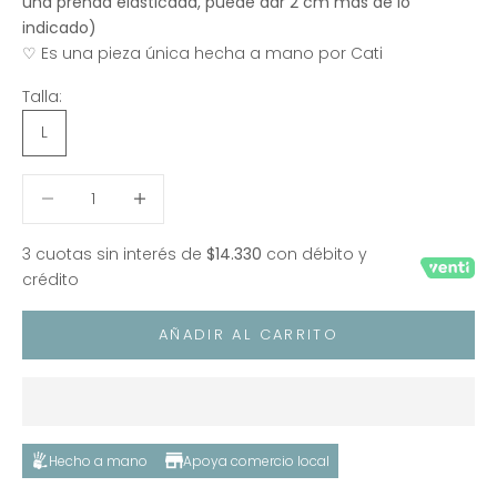
una prenda elasticada, puede dar 2 cm más de lo
indicado)
♡ Es una pieza única hecha a mano por Cati
Talla:
L
Reducir cantidad
Reducir cantidad
3 cuotas sin interés de
$14.330
con débito y
crédito
AÑADIR AL CARRITO
Hecho a mano
Apoya comercio local