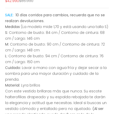
Precio de oferta
Precio normal
$42.990
$85.990
SALE:
10 días corridos para cambios, recuerda que no se
realizan devoluciones.
Medidas
(La modelo mide 1,70 y está usando una talla S)
S:
Contorno de busto: 84 cm / Contorno de cintura: 68
cm / Largo: 146 cm
M:
Contorno de busto: 90 cm / Contorno de cintura: 72
cm / Largo: 148 cm
L:
Contorno de busto: 94 cm / Contorno de cintura: 76
cm / Largo: 150 cm
Cuidado:
Lavar a mano con agua fría y dejar secar a la
sombra para una mayor duración y cuidado de la
prenda.
Material:
Lyra brillos
Con este vestido brillaras más que nunca. Su escote
halterofilias drapeado y su espalda rebajada te darán
la elegancia y actitud que necesitas. Ideal si buscas un
vestido cómodo y entallado pero no ajustado.
(Al ser