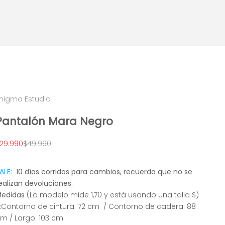
nigma Estudio
Pantalón Mara Negro
recio de oferta
Precio normal
29.990
$49.990
ALE:
10 días corridos para cambios, recuerda que no se
ealizan devoluciones.
Medidas
(La modelo mide 1,70 y está usando una talla S)
:
Contorno de cintura: 72 cm / Contorno de cadera: 88
m / Largo: 103 cm