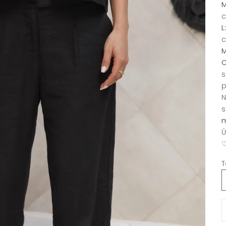
M
c
L
c
M
C
s
p
N
s
Ú
♡
T
R