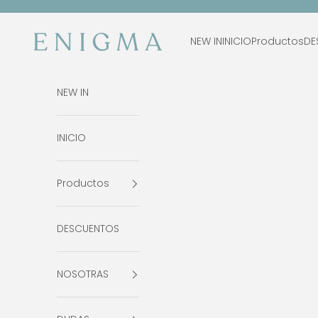
Ir al contenido
Enigma Estudio
NEW IN
INICIO
Productos
DE
NEW IN
INICIO
Productos
DESCUENTOS
NOSOTRAS