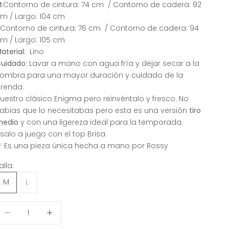
:
Contorno de cintura: 74 cm / Contorno de cadera: 92
m / Largo: 104 cm
:
Contorno de cintura: 76 cm / Contorno de cadera: 94
m / Largo: 105 cm
aterial:
Lino
uidado:
Lavar a mano con agua fría y dejar secar a la
ombra para una mayor duración y cuidado de la
renda.
uestro clásico Enigma pero reinvéntalo y fresco. No
abias que lo necesitabas pero esta es una versión
tiro
medio
y con una ligereza ideal para la temporada.
salo a juego con el top Brisa.
 Es una pieza única hecha a mano por Rossy
alla:
M
L
educir cantidad
Reducir cantidad