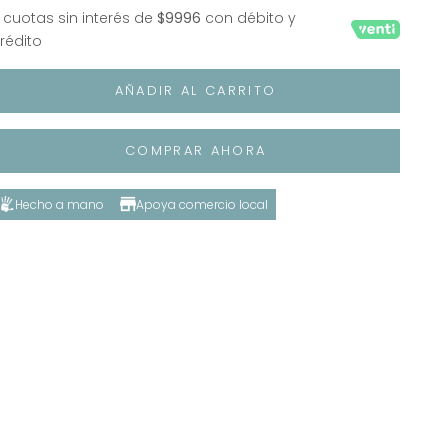
 cuotas sin interés de
$9996
con débito y
rédito
AÑADIR AL CARRITO
COMPRAR AHORA
Hecho a mano
Apoya comercio local