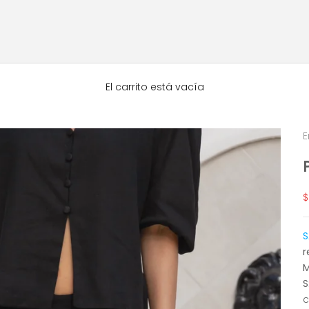
El carrito está vacía
E
P
$
S
r
S
c