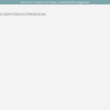
¡envío en 3 horas con flapp y
nueva tarifa regiones!
SCUENTOS
NOSOTRAS
DUDAS