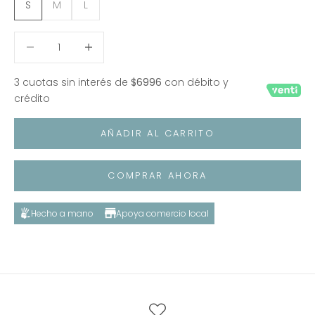
S
M
L
Reducir cantidad
Reducir cantidad
3 cuotas sin interés de
$6996
con débito y
crédito
AÑADIR AL CARRITO
COMPRAR AHORA
Hecho a mano
Apoya comercio local