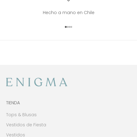
Hecho a mano en Chile
Ir al artículo 1
Ir al artículo 2
Ir al artículo 3
Ir al artículo 4
TIENDA
Tops & Blusas
Vestidos de Fiesta
Vestidos