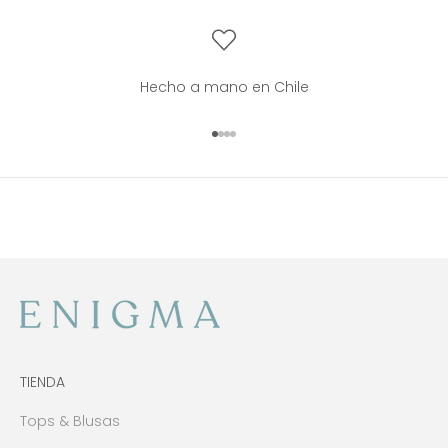
Hecho a mano en Chile
Ir al artículo 1
Ir al artículo 2
Ir al artículo 3
Ir al artículo 4
TIENDA
Tops & Blusas