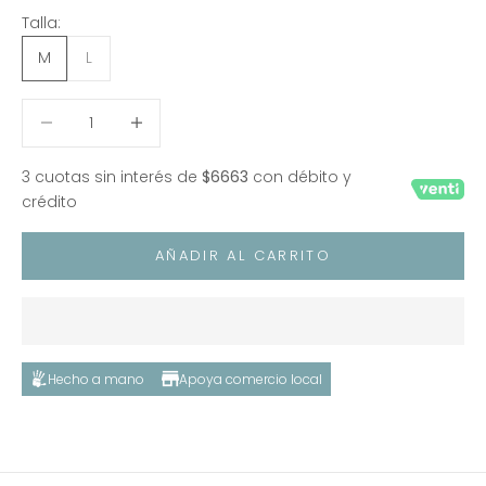
Talla:
M
L
Reducir cantidad
Reducir cantidad
3 cuotas sin interés de
$6663
con débito y
crédito
AÑADIR AL CARRITO
Hecho a mano
Apoya comercio local