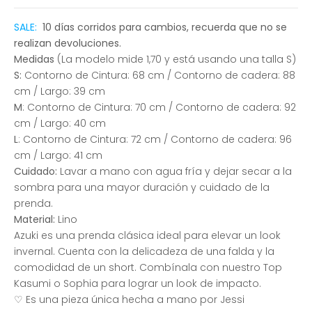
SALE:
10 días corridos para cambios, recuerda que no se
realizan devoluciones.
Medidas
(La modelo mide 1,70 y está usando una talla S)
S:
Contorno de Cintura: 68 cm / Contorno de cadera: 88
cm / Largo: 39 cm
M
: Contorno de Cintura: 70 cm / Contorno de cadera: 92
cm / Largo: 40 cm
L
: Contorno de Cintura: 72 cm / Contorno de cadera: 96
cm / Largo: 41 cm
Cuidado:
Lavar a mano con agua fría y dejar secar a la
sombra para una mayor duración y cuidado de la
prenda.
Material:
Lino
Azuki es una prenda clásica ideal para elevar un look
invernal. Cuenta con la delicadeza de una falda y la
comodidad de un short. Combínala con nuestro Top
Kasumi o Sophia para lograr un look de impacto.
♡ Es una pieza única hecha a mano por Jessi