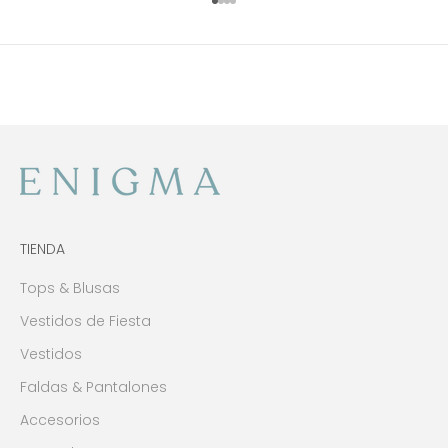
Ir al artículo 1
Ir al artículo 2
Ir al artículo 3
Ir al artículo 4
TIENDA
Tops & Blusas
Vestidos de Fiesta
Vestidos
Faldas & Pantalones
Accesorios